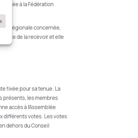
 affiliée à la Fédération
es
Union régionale concernée,
ccepte de la recevoir et elle
te fixée pour sa tenue. La
es présents, les membres
onne accès à l’Assemblée
x différents votes. Les votes
 en dehors du Conseil