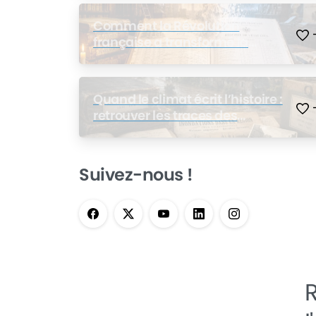
Comment la Révolution
française a transformé la
généalogie : ce que le 14 juillet a
changé pour nos ancêtres
Quand le climat écrit l’histoire :
retrouver les traces des
catastrophes naturelles dans
les archives de nos ancêtres
Suivez-nous !