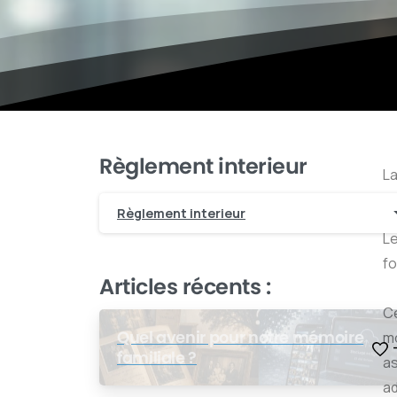
Règlement interieur
La
gé
Règlement interieur
Le
fo
Articles récents :
Ce
Quel avenir pour notre mémoire
mo
familiale ?
as
ad