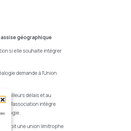
 à assise géographique
on si elle souhaite intégrer
éalogie demande à l’Union
.
 meilleurs délais et au
ive, l’association intègre
énéalogie.
kies
rer soit une union limitrophe