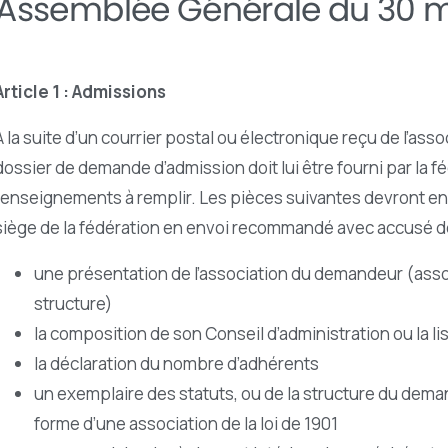
l'Assemblée
Générale
du
30
m
Article 1 : Admissions
A la suite d’un courrier postal ou électronique reçu de l’ass
dossier de demande d’admission doit lui être fourni par la f
renseignements à remplir. Les pièces suivantes devront en
siège de la fédération en envoi recommandé avec accusé de
une présentation de l’association du demandeur (assoc
structure)
la composition de son Conseil d’administration ou la li
la déclaration du nombre d’adhérents
un exemplaire des statuts, ou de la structure du deman
forme d’une association de la loi de 1901