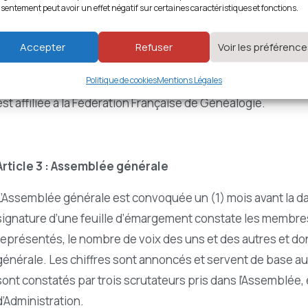
qui accepte de la recevoir ou à défaut le Collège C et elle est
sentement peut avoir un effet négatif sur certaines caractéristiques et fonctions.
Française de Généalogie.
Accepter
Refuser
Voir les préférenc
En cas de refus d’une association candidate de rejoindre l’
Politique de cookies
Mentions Légales
elle intègre le Collège C ou une autre union limitrophe qui a
est affiliée à la Fédération Française de Généalogie.
Article 3 : Assemblée générale
L’Assemblée générale est convoquée un (1) mois avant la da
signature d’une feuille d’émargement constate les membr
représentés, le nombre de voix des uns et des autres et d
générale. Les chiffres sont annoncés et servent de base au
sont constatés par trois scrutateurs pris dans l’Assemblée,
d’Administration.