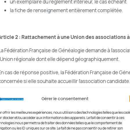
un exemplaire du règlement intérieur, le cas échéant
la fiche de renseignement entièrement complétée.
Article 2 : Rattachement à une Union des associations
La Fédération Française de Généalogie demande à l’associati
l’Union régionale dont elle dépend géographiquement.
En cas de réponse positive, la Fédération Française de Gén
concernée si elle souhaite accueillir l’association candidate
L’Union devra répondre à cette demande d’adhésion dans les
Gérer le consentement
maximum dans un délai de deux mois. Si la réponse est posit
l’Union régionale et est affiliée à Fédération Française de G
r offrir les meilleures expériences, nous utilisons des technologies telles que les coo
r stocker et/ou accéder aux informations des appareils. Le fait de consentir à ces
hnologies nous permettra de traiter des données telles que le comportement de
Une réponse négative de l’Union amène l’association à intég
igation ou les ID uniques sur ce site. Le fait de ne pas consentir ou de retirer son