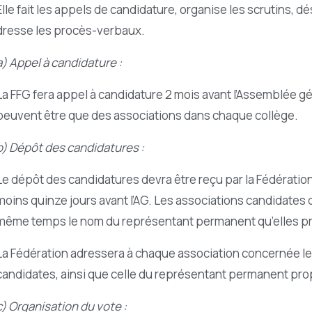
Elle fait les appels de candidature, organise les scrutins, d
dresse les procès-verbaux.
a) Appel à candidature :
La FFG fera appel à candidature 2 mois avant l’Assemblée g
peuvent être que des associations dans chaque collège.
b) Dépôt des candidatures :
Le dépôt des candidatures devra être reçu par la Fédération
moins quinze jours avant l’AG. Les associations candidates 
même temps le nom du représentant permanent qu’elles p
La Fédération adressera à chaque association concernée l
candidates, ainsi que celle du représentant permanent pr
c) Organisation du vote :