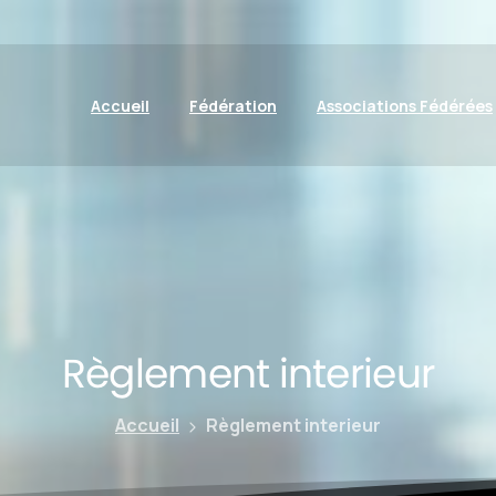
Accueil
Fédération
Associations Fédérées
Règlement
interieur
Accueil
Règlement interieur