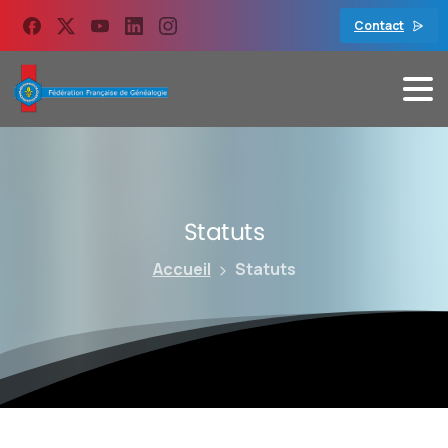
contenu
principal
Contact
Statuts
Accueil
Statuts