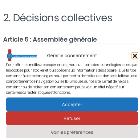
2.
Décisions
collectives
Article 5 : Assemblée générale
Gérer le consentement
Dispositions générales, modalités de
Pour offrir les meilleures expériences, nous utilisons des technologies telles que
convocation :
les cookies pour stocker et/ou accéder aux informations des appareils. Le fait de
consentir à ces technologies nous permettra de traiter des données telles que le
comportement de navigation ou les ID uniques sur ce site. Le fait de ne pas
Les membres de la Fédération se réunissent en
consentir ou de retirer son consentement peut avoir un effet négatif sur
assemblée générale, sur convocation du président, au lieu
certaines caractéristiques et fonctions.
choisi par le Conseil d’administration.
Accepter
L’assemblée générale se réunit au moins une fois par an,
Refuser
au cours du 2e trimestre et chaque fois qu’elle est
convoquée par le président, éventuellement sur la
Voir les préférences