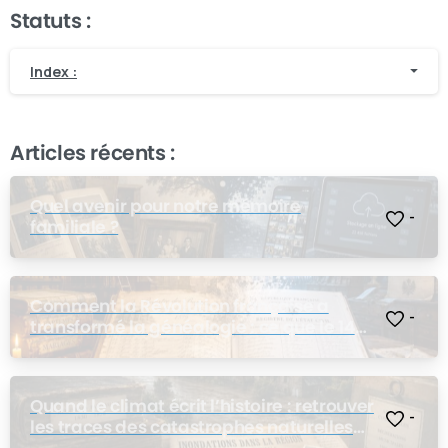
Statuts :
Index :
Articles récents :
Quel avenir pour notre mémoire
-
familiale ?
Comment la Révolution française a
-
transformé la généalogie : ce que le 14
juillet a changé pour nos ancêtres
Quand le climat écrit l’histoire : retrouver
-
les traces des catastrophes naturelles
dans les archives de nos ancêtres