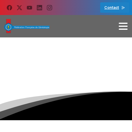
contenu
principal
Contact
Plan
de
Site
Accueil
Plan de Site