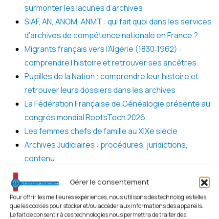
surmonter les lacunes d’archives
SIAF, AN, ANOM, ANMT : qui fait quoi dans les services
d’archives de compétence nationale en France ?
Migrants français vers l’Algérie (1830‑1962) :
comprendre l’histoire et retrouver ses ancêtres
Pupilles de la Nation : comprendre leur histoire et
retrouver leurs dossiers dans les archives
La Fédération Française de Généalogie présente au
congrès mondial RootsTech 2026
Les femmes chefs de famille au XIXe siècle
Archives Judiciaires : procédures, juridictions,
contenu
Français partis au Québec : généalogie d’une
Gérer le consentement
migration fondatrice (XVIIᵉ–XVIIIᵉ siècles)
Pour offrir les meilleures expériences, nous utilisons des technologies telles
Service militaire : de la loi de 1872 aux débats actuels,
que les cookies pour stocker et/ou accéder aux informations des appareils.
ce que dit vraiment l’histoire
Le fait de consentir à ces technologies nous permettra de traiter des