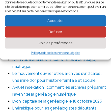
données telles que le comportement de navigation ou les ID uniques sur ce
Registres scolaires : ce qu’on peut réellement y
site. Le fait de ne pas consentir ou de retirer son consentement peut avoir un
trouver
effet négatif sur certaines caractéristiques et fonctions.
Villages disparus en France : une nouvelle base
Accepter
collaborative
Vœux 2026
Refuser
Changements de calendriers et erreurs de dates
Voir les préférences
IA & archives : entre illusions, surinterprétations et
limites juridiques
Politique de cookies
Mentions Légales
Archives maritimes : inscrits, rôles d’équipage,
naufrages
Le mouvement ouvrier et les archives syndicales :
une mine d’or pour l’histoire familiale et sociale
ARK et indexation : comment les archives préparent
l’avenir de la généalogie numérique
Lyon, capitale de la généalogie le 18 octobre 2025
L’héraldique pour les généalogistes débutants