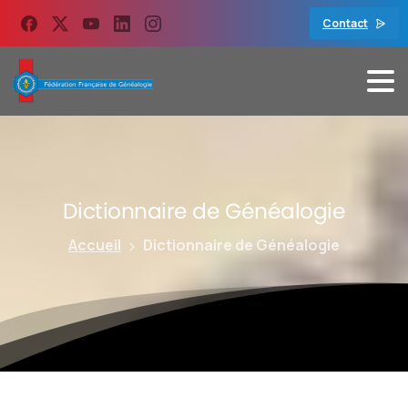
contenu
principal
Contact
Dictionnaire
de
Généalogie
Accueil
Dictionnaire de Généalogie