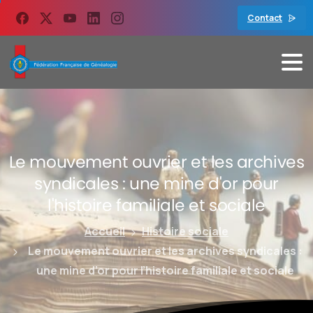
contenu
principal
Contact
Le
mouvement
ouvrier
et
les
archives
syndicales
:
une
mine
d'or
pour
l'histoire
familiale
et
sociale
Accueil
Histoire sociale
Le mouvement ouvrier et les archives syndicales :
une mine d’or pour l’histoire familiale et sociale