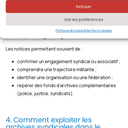
Refuser
Le Maitron n’est pas une base de « tous les syndiqués »,
Voir les préférences
mais un ensemble de parcours militants documentés,
avec références d’archives et repères chronologiques
Politique de cookies
Mentions Légales
précieux pour les généalogistes.
Les notices permettent souvent de :
confirmer un engagement syndical ou associatif ;
comprendre une trajectoire militante ;
identifier une organisation ou une fédération ;
repérer des fonds d’archives complémentaires
(police, justice, syndicats).
4. Comment exploiter les
archives syndicales dans le