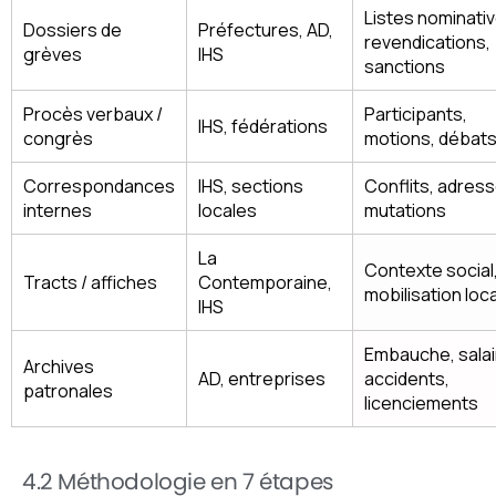
Listes nominativ
Dossiers de
Préfectures, AD,
revendications,
grèves
IHS
sanctions
Procès verbaux /
Participants,
IHS, fédérations
congrès
motions, débat
Correspondances
IHS, sections
Conflits, adress
internes
locales
mutations
La
Contexte social
Tracts / affiches
Contemporaine,
mobilisation loc
IHS
Embauche, salai
Archives
AD, entreprises
accidents,
patronales
licenciements
4.2 Méthodologie en 7 étapes