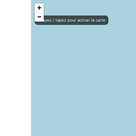
+
−
Cliquez / tapez pour activer la carte