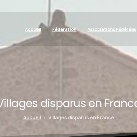
Accueil
Fédération
Associations Fédérées
Villages
disparus
en
Franc
Accueil
Villages disparus en France