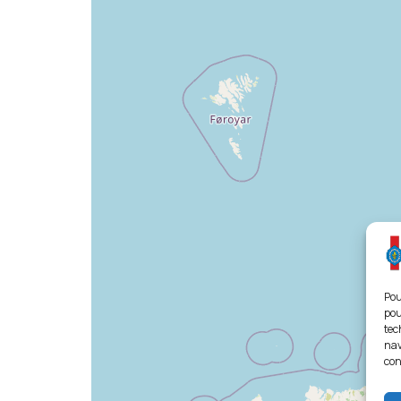
Pou
pou
tec
nav
con