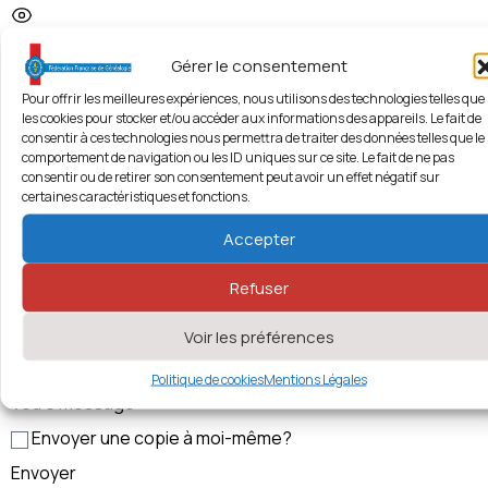
1603 vues
Gérer le consentement
Localisation
Leaflet
| ©
OpenStreetMap
contributors
Bretagne Historique
Pour offrir les meilleures expériences, nous utilisons des technologies telles que
+
les cookies pour stocker et/ou accéder aux informations des appareils. Le fait de
−
lartigue-cfh@wanadoo.fr
consentir à ces technologies nous permettra de traiter des données telles que le
comportement de navigation ou les ID uniques sur ce site. Le fait de ne pas
consentir ou de retirer son consentement peut avoir un effet négatif sur
https://www.associations22.com/culture/assos/chefarmor
certaines caractéristiques et fonctions.
Contacter l’Association
Accepter
Votre Nom
*
Votre E-mail
*
Refuser
Votre téléphone
Voir les préférences
Politique de cookies
Mentions Légales
Votre Message
*
Envoyer une copie à moi-même?
Envoyer