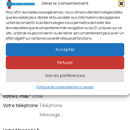
2 quai du roi de Pologne
Gérer le consentement
49100 ANGERS
Pour offrir les meilleures expériences, nous utilisons des technologies telles
que les cookies pour stocker et/ou accéder aux informations des appareils.
2914 vues
Le fait de consentir à ces technologies nous permettra de traiter des
Localisation
données telles que le comportement de navigation ou les ID uniques sur ce
Leaflet
| ©
OpenStreetMap
contributors
site. Le fait de ne pas consentir ou de retirer son consentement peut avoir un
Pays de Loire
+
effet négatif sur certaines caractéristiques et fonctions.
−
Voir le numéro de téléphone
Accepter
agena@agena49.org
Refuser
https://www.agena49.org/
Voir les préférences
Contacter l’Association
Votre Nom
*
Politique de cookies
Mentions Légales
Votre E-mail
*
Votre téléphone