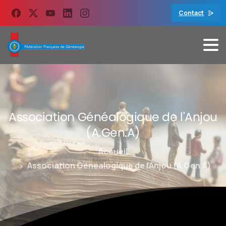
contenu
principal
Contact
Association
Généalogique
de
l'Anjou
(A.Gen.A)
Accueil
Association Généalogique de l’Anjou (A.Gen.A)