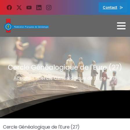
contenu
principal
Contact
Cercle
Généalogique
de
l'Eure
(27)
Accueil
Cercle Généalogique de l’Eure (27)
Cercle Généalogique de l'Eure (27)