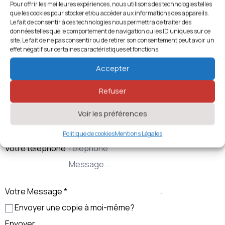
27000 EVREUX
Pour offrir les meilleures expériences, nous utilisons des technologies telles
que les cookies pour stocker et/ou accéder aux informations des appareils.
Le fait de consentir à ces technologies nous permettra de traiter des
1796 vues
données telles que le comportement de navigation ou les ID uniques sur ce
Localisation
Leaflet
| ©
OpenStreetMap
contributors
site. Le fait de ne pas consentir ou de retirer son consentement peut avoir un
Normandie
effet négatif sur certaines caractéristiques et fonctions.
+
Accepter
−
gene27@wanadoo.fr
Refuser
https://www.eure-genealogie.org/
Contacter l’Association
Voir les préférences
Votre Nom
*
Votre E-mail
*
Politique de cookies
Mentions Légales
Votre téléphone
Votre Message
*
Envoyer une copie à moi-même?
Envoyer