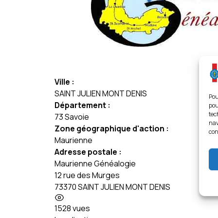
Ville :
SAINT JULIEN MONT DENIS
Pou
Département :
pou
tec
73 Savoie
nav
Zone géographique d'action :
con
Maurienne
Adresse postale :
Maurienne Généalogie
12 rue des Murges
73370 SAINT JULIEN MONT DENIS
1528 vues