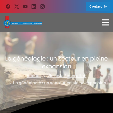
contenu
principal
Contact
La
généalogie
:
un
secteur
en
pleine
expansion
Accueil
Vie de la Fédération
La généalogie : un secteur en pleine expansion