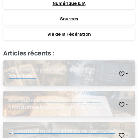
Numérique & IA
Sources
Vie de la Fédération
Articles récents :
Quel avenir pour notre mémoire
-
familiale ?
Comment la Révolution française a
-
transformé la généalogie : ce que le 14
juillet a changé pour nos ancêtres
Quand le climat écrit l’histoire : retrouver
-
les traces des catastrophes naturelles