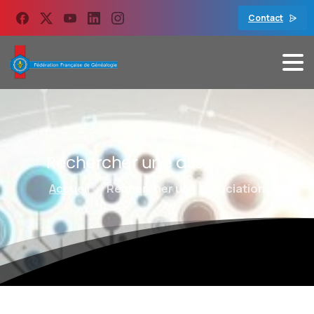
contenu
principal
Contact
Rechercher
une
association
Accueil
Rechercher une association