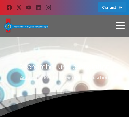
contenu
principal
Contact
Rechercher
une
association
Accueil
Rechercher une association