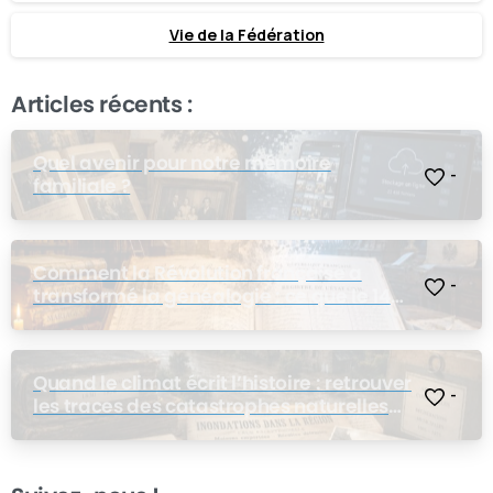
Vie de la Fédération
Articles récents :
Quel avenir pour notre mémoire
-
familiale ?
Comment la Révolution française a
-
transformé la généalogie : ce que le 14
juillet a changé pour nos ancêtres
Quand le climat écrit l’histoire : retrouver
-
les traces des catastrophes naturelles
dans les archives de nos ancêtres