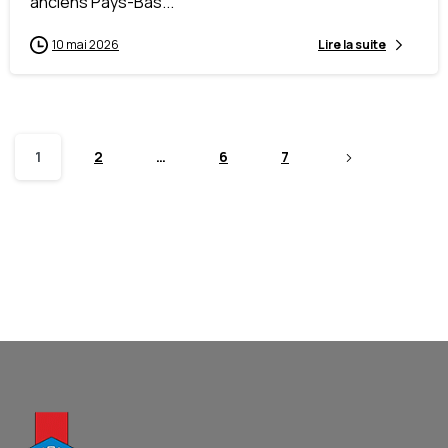
anciens Pays-Bas...
10 mai 2026
Lire la suite
1
2
…
6
7