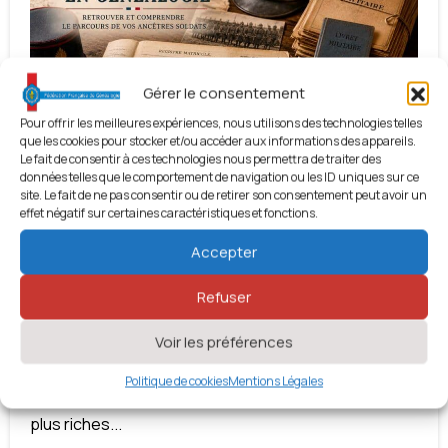
Gérer le consentement
Pour offrir les meilleures expériences, nous utilisons des technologies telles
que les cookies pour stocker et/ou accéder aux informations des appareils.
Le fait de consentir à ces technologies nous permettra de traiter des
-
données telles que le comportement de navigation ou les ID uniques sur ce
site. Le fait de ne pas consentir ou de retirer son consentement peut avoir un
effet négatif sur certaines caractéristiques et fonctions.
Actualités
Accepter
Les archives militaires en
Refuser
généalogie : guide complet pour
retrouver et comprendre le
Voir les préférences
parcours de vos ancêtres soldats
Politique de cookies
Mentions Légales
Les archives militaires figurent parmi les sources les
plus riches...