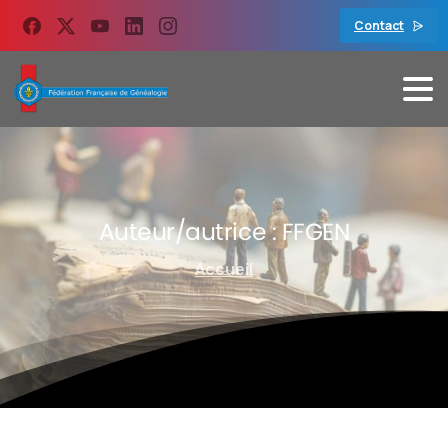
contenu
principal
Contact
Auteur/autrice :
FFGEN
Accueil