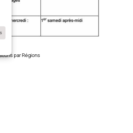
es
ations par Régions