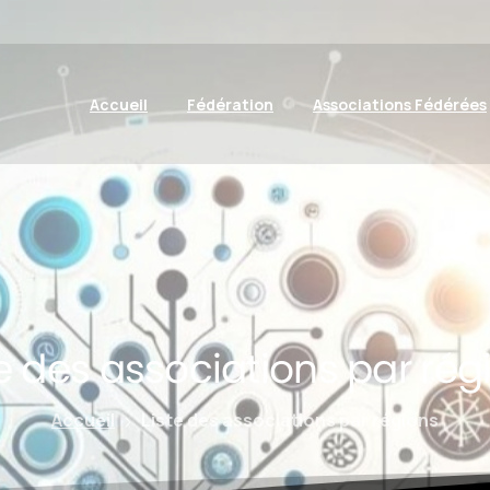
Accueil
Fédération
Associations Fédérées
e
des
associations
par
rég
Accueil
Liste des associations par régions