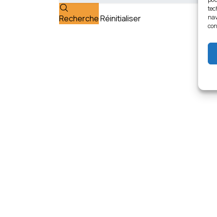
tec
nav
Recherche
Réinitialiser
con