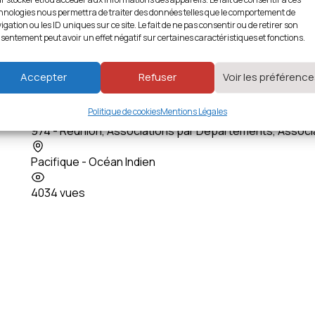
hnologies nous permettra de traiter des données telles que le comportement de
igation ou les ID uniques sur ce site. Le fait de ne pas consentir ou de retirer son
sentement peut avoir un effet négatif sur certaines caractéristiques et fonctions.
Accepter
Refuser
Voir les préférenc
Cercle Généalogique de Bourbon
Politique de cookies
Mentions Légales
974 - Réunion
,
Associations par Départements
,
Associ
Pacifique - Océan Indien
4034 vues