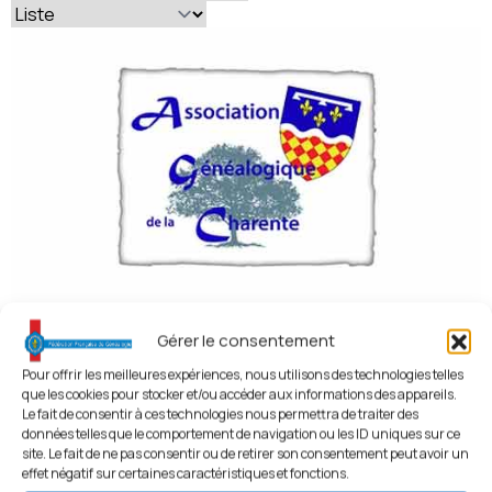
Association Généalogique de la Charente
Gérer le consentement
16 - Charente
,
Associations par Départements
,
Pour offrir les meilleures expériences, nous utilisons des technologies telles
que les cookies pour stocker et/ou accéder aux informations des appareils.
Associations par Régions
Le fait de consentir à ces technologies nous permettra de traiter des
données telles que le comportement de navigation ou les ID uniques sur ce
Poitou - Charente - Vendée
site. Le fait de ne pas consentir ou de retirer son consentement peut avoir un
effet négatif sur certaines caractéristiques et fonctions.