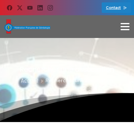
contenu
principal
Contact
Rechercher
une
association
Accueil
Rechercher une association