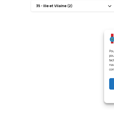
35 - Ille et Vilaine (2)
Pou
pou
tec
nav
con