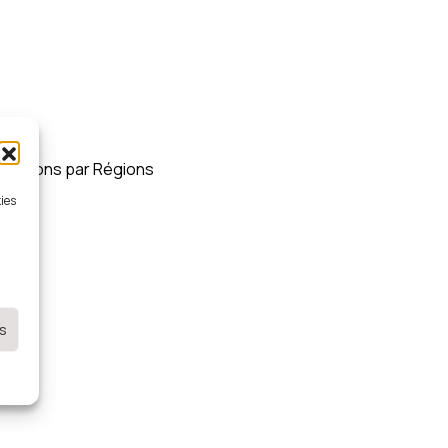
ciations par Régions
kies
es