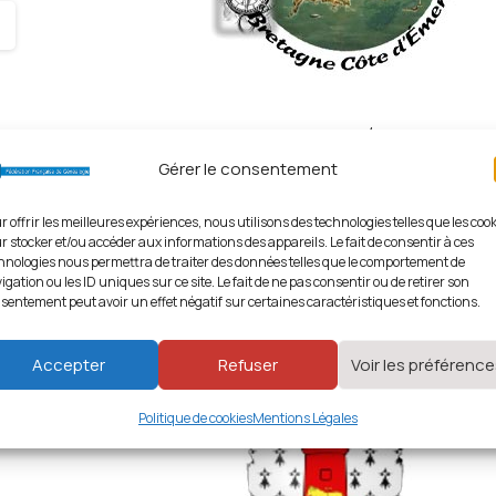
Cercle Généalogique Bretagne Côte d’Émeraude(35)
Gérer le consentement
35 - Ille et Vilaine
,
Associations par Départements
,
Asso
r offrir les meilleures expériences, nous utilisons des technologies telles que les coo
Bretagne Historique
r stocker et/ou accéder aux informations des appareils. Le fait de consentir à ces
hnologies nous permettra de traiter des données telles que le comportement de
1742 vues
igation ou les ID uniques sur ce site. Le fait de ne pas consentir ou de retirer son
sentement peut avoir un effet négatif sur certaines caractéristiques et fonctions.
Accepter
Refuser
Voir les préférenc
Politique de cookies
Mentions Légales