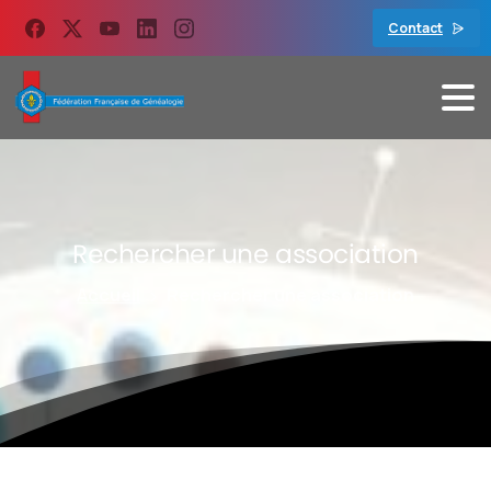
contenu
principal
Contact
Rechercher
une
association
Accueil
Rechercher une association