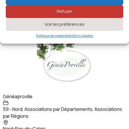
Nord-Pas-de-Calais
Refuser
1357 vues
Voir les préférences
Politique de cookies
Mentions Légales
Généaproville
59 - Nord
,
Associations par Départements
,
Associations
par Régions
Nord-Pas-de-Calais