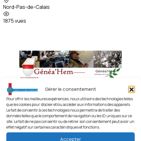
Nord-Pas-de-Calais
1875 vues
Gérer le consentement
Pour offrir les meilleures expériences, nous utilisons des technologies telles
que les cookies pour stocker et/ou accéder aux informations des appareils.
Généa’Hem
Le fait de consentir à ces technologies nous permettra de traiter des
données telles que le comportement de navigation ou les ID uniques sur ce
site. Le fait de ne pas consentir ou de retirer son consentement peut avoir un
59 - Nord
,
Associations par Départements
,
Associations
effet négatif sur certaines caractéristiques et fonctions.
par Régions
Accepter