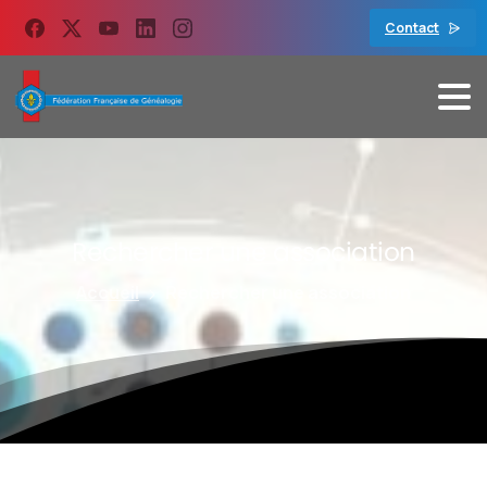
contenu
principal
Contact
Rechercher
une
association
Accueil
Rechercher une association