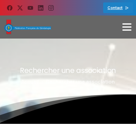
contenu
principal
Contact
Rechercher
une
association
Accueil
Rechercher une association