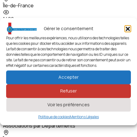
Île-de-France
1498 vues
Gérer le consentement
Pour offrir les meilleures expériences, nous utilisons des technologies telles
que les cookies pour stocker et/ou accéder aux informations des appareils.
Le fait de consentir à ces technologies nous permettra de traiter des
données telles que le comportement de navigation ou les ID uniques sur ce
site. Le fait de ne pas consentir ou de retirer son consentement peut avoir un
effet négatif sur certaines caractéristiques et fonctions.
Accepter
Refuser
Voir les préférences
Eclat de Bois
Politique de cookies
Mentions Légales
92 - Hauts-de-Seine
,
Associations d'Entreprises
,
Associations par Départements