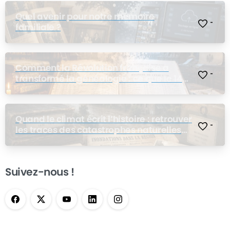
Quel avenir pour notre mémoire
-
familiale ?
Comment la Révolution française a
-
transformé la généalogie : ce que le 14
juillet a changé pour nos ancêtres
Quand le climat écrit l’histoire : retrouver
-
les traces des catastrophes naturelles
dans les archives de nos ancêtres
Suivez-nous !