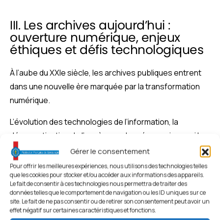
III. Les archives aujourd’hui :
ouverture numérique, enjeux
éthiques et défis technologiques
À l’aube du XXIe siècle, les archives publiques entrent
dans une nouvelle ère marquée par la transformation
numérique.
L’évolution des technologies de l’information, la
démocratisation de l’accès aux données, mais aussi les
exigences en matière de protection des libertés
Gérer le consentement
individuelles, imposent une redéfinition profonde du
Pour offrir les meilleures expériences, nous utilisons des technologies telles
que les cookies pour stocker et/ou accéder aux informations des appareils.
rôle des services d’archives.
Le fait de consentir à ces technologies nous permettra de traiter des
données telles que le comportement de navigation ou les ID uniques sur ce
Désormais, il ne s’agit plus seulement de conserver,
site. Le fait de ne pas consentir ou de retirer son consentement peut avoir un
effet négatif sur certaines caractéristiques et fonctions.
mais de garantir un accès fluide, sécurisé et durable à