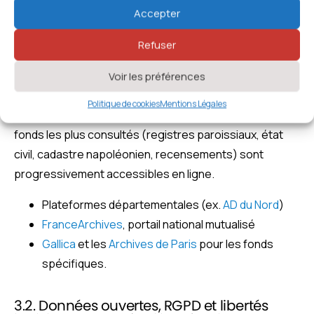
une mémoire collective en perpétuelle expansion.
Accepter
Refuser
3.1. Dématérialisation et accessibilité : vers
un patrimoine documentaire en ligne
Voir les préférences
Depuis les années 2000, les services d’archives
Politique de cookies
Mentions Légales
mènent de vastes campagnes de numérisation. Les
fonds les plus consultés (registres paroissiaux, état
civil, cadastre napoléonien, recensements) sont
progressivement accessibles en ligne.
Plateformes départementales (ex.
AD du Nord
)
FranceArchives
, portail national mutualisé
Gallica
et les
Archives de Paris
pour les fonds
spécifiques.
3.2. Données ouvertes, RGPD et libertés