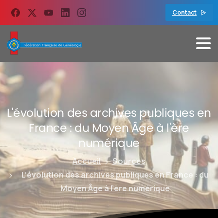
contenu
principal
Contact
L'évolution
des
archives
publiques
en
France
:
du
Moyen
Âge
à
l'ère
numérique
Accueil
Sources
L’évolution des archives publiques en France : du
Moyen Âge à l’ère numérique